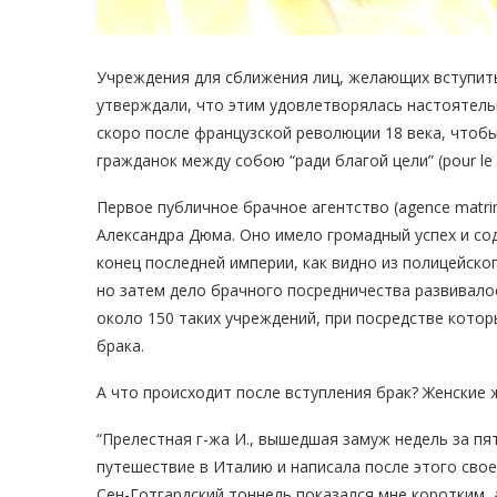
Учреждения для сближения лиц, желающих вступить
утверждали, что этим удовлетворялась настоятель
скоро после французской революции 18 века, чтобы
гражданок между собою “ради благой цели” (pour le 
Первое публичное брачное агентство (agence matrim
Александра Дюма. Оно имело громадный успех и с
конец последней империи, как видно из полицейско
но затем дело брачного посредничества развивалос
около 150 таких учреждений, при посредстве котор
брака.
А что происходит после вступления брак? Женские 
“Прелестная г-жа И., вышедшая замуж недель за п
путешествие в Италию и написала после этого своей
Сен-Готгардский тоннель показался мне коротким, 