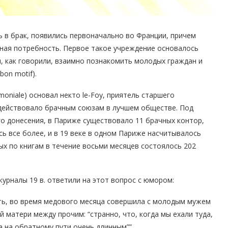
 в брак, появились первоначально во Франции, причем
ная потребность. Первое такое учреждение основалось
, как говорили, взаимно познакомить молодых граждан и
bon motif).
oniale) основал некто le-Foy, приятель старшего
одействовало брачным союзам в лучшем обществе. Под
го донесения, в Париже существовало 11 брачных контор,
ь все более, и в 19 веке в одном Париже насчитывалось
ых по книгам в течение восьми месяцев состоялось 202
журналы 19 в. ответили на этот вопрос с юмором:
ять, во время медового месяца совершила с молодым мужем
 матери между прочим: “странно, что, когда мы ехали туда,
а на обратному пути очень длинным””.