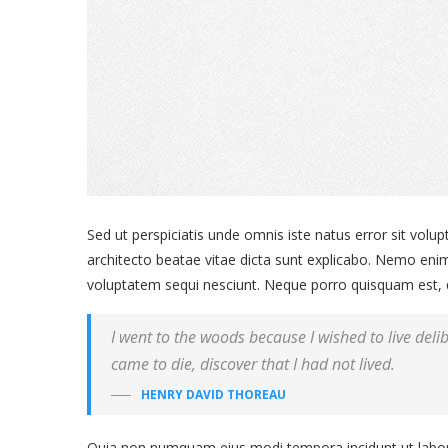
Sed ut perspiciatis unde omnis iste natus error sit vol
architecto beatae vitae dicta sunt explicabo. Nemo enim
voluptatem sequi nesciunt. Neque porro quisquam est, 
I went to the woods because I wished to live delibe
came to die, discover that I had not lived.
HENRY DAVID THOREAU
Quia non numquam eius modi tempora incidunt ut labor