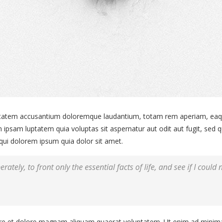
uptatem accusantium doloremque laudantium, totam rem aperiam, eaque 
 ipsam luptatem quia voluptas sit aspernatur aut odit aut fugit, sed
qui dolorem ipsum quia dolor sit amet.
rately, to front only the essential facts of life, and see if I could
e et dolore magnam aliquam quaerat voluptatem. Ut enim ad minima 