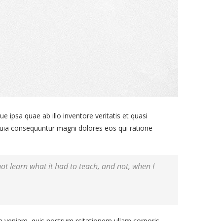
ipsa quae ab illo inventore veritatis et quasi
 quia consequuntur magni dolores eos qui ratione
 not learn what it had to teach, and not, when I
veniam, quis nostrum rcitationem ullam corporis